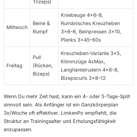
Trizeps)
Kniebeuge 4×6–8,
Beine &
Rumänisches Kreuzheben
Mittwoch
Rumpf
3×6–8, Beinpressen 3×10,
Planks 3×45–60s
Kreuzheben-Variante 3×5,
Pull
Klimmzüge 4xMax,
Freitag
(Rücken,
Langhantelrudern 4×6–8,
Bizeps)
Bizepscurls 3×8–12
Wenn Du mehr Zeit hast, kann ein 4- oder 5-Tage-Split
sinnvoll sein. Als Anfänger ist ein Ganzkörperplan
3x/Woche oft effektiver. LimkenPo empfiehlt, die
Struktur an Trainingsalter und Erholungsfähigkeit
anzupassen.